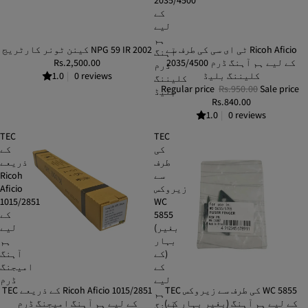
2035/4500
کے
لیے
ہم
ٹی ای سی کی طرف سے Ricoh Aficio
SALE
کینن ٹونر کارٹریج NPG 59 IR 2002
آہنگ
2035/4500 کے لیے ہم آہنگ ڈرم
Rs.2,500.00
ڈرم
کلیننگ بلیڈ
0 reviews
|
1.0
کلیننگ
Regular price
Rs.950.00
Sale price
بلیڈ
Rs.840.00
1.0
|
0 reviews
TEC
TEC
کی
کے
طرف
ذریعے
سے
Ricoh
زیروکس
Aficio
1015/2851
WC
5855
کے
(بغیر
لیے
بہار
ہم
کے)
آہنگ
کے
امیجنگ
لیے
ڈرم
TEC کی طرف سے زیروکس WC 5855
SOLD OUT
TEC کے ذریعے Ricoh Aficio 1015/2851
ہم
(بغیر بہار کے) کے لیے ہم آہنگ
کے لیے ہم آہنگ امیجنگ ڈرم
آہنگ