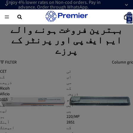
Enjoy 4% lower rates on Non-cod orders. Pay in
advance. Order through WhatsApp.
TOTA
ITEMS
IN
CART:
0
بہترین فروخت ہونے والے
ایم ایف پی اور پرنٹر کے
پرزے
FILTER
Column gri
ٹی
CET
ای
کے
سی
ذریعے
کے
Ricoh
ذریعہ
Aficio
ریکو
1015
ایس
کے
پی
لیے
220/MP
ہم
2851
آہنگ
کے
امیجنگ