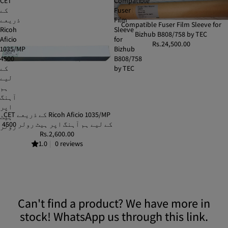
CET
Compatible
Fuser
کے
Film
ذریعے
Compatible Fuser Film Sleeve for
Ricoh
Sleeve
Bizhub B808/758 by TEC
Aficio
for
Rs.24,500.00
1035/MP
Bizhub
4500
B808/758
by TEC
کے
لیے
ہم
آہنگ
اپر
CET کے ذریعے Ricoh Aficio 1035/MP
SOLD OUT
ہیٹ
4500 کے لیے ہم آہنگ اپر ہیٹ رولر
رولر
Rs.2,600.00
1.0
|
0 reviews
Can't find a product? We have more in
stock! WhatsApp us through this link.