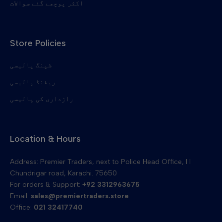
اکثر پوچھے گئے سوالات
ڈویلپر گیئرز
اوپر پک اپ انگلیاں
Store Policies
تائیوان کے ربڑ کے ساتھ صفائی کے بلیڈ
بیلٹ کلیننگ بلیڈ منتقل کریں۔
شپنگ پالیسی
ریفنڈ پالیسی
رازداری کی پالیسی
Location & Hours
Address: Premier Traders, next to Police Head Office, I I
Chundrigar road, Karachi. 75650
For orders & Support:
+92 3312963675
Email:
sales@premiertraders.store
Office:
021 32417740