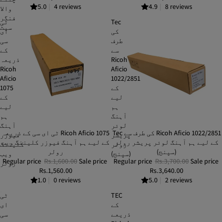
5.0
|
4 reviews
4.9
|
8 reviews
والا
فنگر
Tec
ٹی
سیٹ
کی
ای
طرف
سی
سے
کے
Ricoh
ذریعہ
Ricoh
Aficio
Aficio
1022/2851
کے
1075
لیے
کے
ہم
لیے
آہنگ
ہم
لوئر
آہنگ
Tec کی طرف سے Ricoh Aficio 1022/2851
SOLD OUT
ٹی ای سی کے ذریعہ Ricoh Aficio 1075
SALE
پریشر
فیوزر
کے لیے ہم آہنگ لوئر پریشر رولر
کے لیے ہم آہنگ فیوزر کلیننگ ویب
رولر
کلیننگ
(سپنج)
رولر
(سپنج)
ویب
Regular price
Rs.1,600.00
Sale price
Regular price
Rs.3,700.00
Sale price
رولر
Rs.1,560.00
Rs.3,640.00
1.0
|
0 reviews
5.0
|
2 reviews
TEC
ٹی
کے
ای
ذریعے
سی