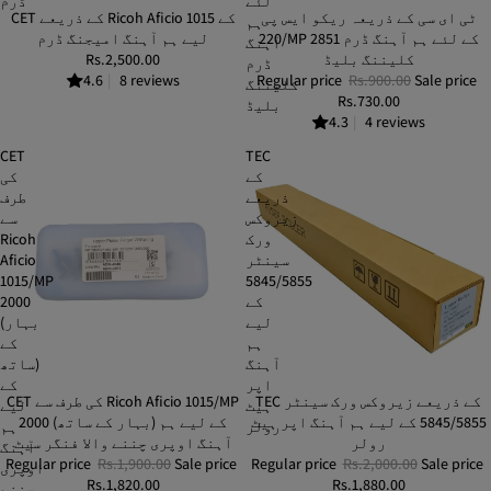
لئے
ڈرم
ٹی ای سی کے ذریعہ ریکو ایس پی
SALE
CET کے ذریعے Ricoh Aficio 1015 کے
ہم
220/MP 2851 کے لئے ہم آہنگ ڈرم
لیے ہم آہنگ امیجنگ ڈرم
آہنگ
کلیننگ بلیڈ
Rs.2,500.00
ڈرم
4.6
|
8 reviews
Regular price
Rs.900.00
Sale price
کلیننگ
Rs.730.00
بلیڈ
4.3
|
4 reviews
CET
TEC
کے
کی
ذریعے
طرف
زیروکس
سے
ورک
Ricoh
سینٹر
Aficio
1015/MP
5845/5855
کے
2000
لیے
(بہار
ہم
کے
آہنگ
ساتھ)
اپر
کے
TEC کے ذریعے زیروکس ورک سینٹر
SALE
CET کی طرف سے Ricoh Aficio 1015/MP
SALE
ہیٹ
لیے
5845/5855 کے لیے ہم آہنگ اپر ہیٹ
2000 (بہار کے ساتھ) کے لیے ہم
رولر
ہم
رولر
آہنگ اوپری چننے والا فنگر سیٹ
آہنگ
Regular price
Rs.1,900.00
Sale price
Regular price
Rs.2,000.00
Sale price
اوپری
Rs.1,820.00
Rs.1,880.00
چننے