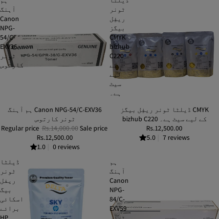
ڈیلٹا
ہم
ٹونر
آہنگ
ریفِل
Canon
بیگز
NPG-
54/C-
CMYK
EXV36
bizhub
C220
ٹونر
کے
کارتوس
لیے
سیٹ
ہے۔
ڈیلٹا ٹونر ریفِل بیگز CMYK
ہم آہنگ Canon NPG-54/C-EXV36
SALE
bizhub C220 کے لیے سیٹ ہے۔
ٹونر کارتوس
Regular price
Rs.14,000.00
Sale price
Rs.12,500.00
Rs.12,500.00
5.0
|
7 reviews
1.0
|
0 reviews
ہم
ڈیلٹا
آہنگ
ٹونر
Canon
ریفل
NPG-
بیگ
84/C-
اسکائی
EXV59
برائے
ٹونر
HP