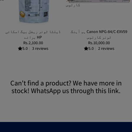
کارتوس
ہم آہنگ Canon NPG-84/C-EXV59
ڈیلٹا ٹونر ریفل بیگ اسکائی
ٹونر کارتوس
برائے HP
Rs.2,100.00
Rs.10,000.00
5.0
|
3 reviews
5.0
|
2 reviews
Can't find a product? We have more in
stock! WhatsApp us through this link.