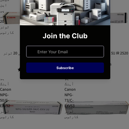
NPG
این
51
پی
IR
جی
20
2520
ٹونر
کارتوس
کینن ٹونر کارٹریج NPG 51 IR 2520
ہم آہنگ کینن این پی جی 20 ٹونر
Rs.4,500.00
کارتوس
Rs.1,000.00
1.0
|
0 reviews
1.0
|
0 reviews
ہم
ہم
آہنگ
آہنگ
Canon
Canon
NPG-
NPG-
50/C-
73/C-
EXV32
EXV53
ٹونر
ٹونر
کارتوس
کارتوس