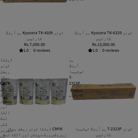
ہم آہنگ Kyocera TK-6329 ٹونر
ہم آہنگ Kyocera TK-4109 ٹونر
کارتوس
کارتوس
Rs.7,000.00
Rs.13,000.00
1.0
|
0 reviews
1.0
|
0 reviews
ہم
ڈیلٹا
آہنگ
ٹونر
توشیبا
ریفل
T-
بیگز
CMYK
2323P
ٹونر
زیروکس
کارتوس
ورک
سینٹر
اور
الٹا
لنک
کلر
ہم آہنگ توشیبا T-2323P ٹونر
ڈیلٹا ٹونر ریفل بیگز CMYK
SOLD OUT
سیریز
کارتوس
زیروکس ورک سینٹر اور الٹا لنک
کے