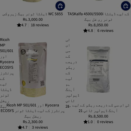
TASKalfa 4500i/5500i کے لیے ڈیلٹا
ڈیلٹا ٹونر بیگ زيروکس WC 5855
ٹونر ری فل بیگ
Rs.3,000.00
4.7
|
18 reviews
Rs.8,050.00
4.8
|
6 reviews
ٹی
Ricoh
ای
MP
سی
501/601
کے
اور
ذریعے
Kyocera
ریکو
ECOSYS
کے
پرنٹرز
لیے
کے
ہم
لیے
آہنگ
ڈیلٹا
ڈیولپر
ٹونر
ٹائپ
ریفل
ٹی ای سی کے ذریعے ریکو کے لیے ہم
Ricoh MP 501/601 اور Kyocera
21
بیگ
آہنگ ڈیولپر ٹائپ 21
ECOSYS پرنٹرز کے لیے ڈیلٹا ٹونر
Rs.8,500.00
ریفل بیگ
Rs.2,300.00
1.0
|
0 reviews
4.7
|
3 reviews