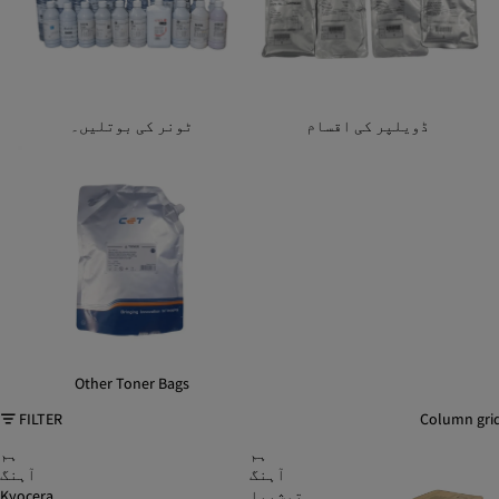
ڈویلپر کی اقسام
ٹونر کی بوتلیں۔
Other Toner Bags
Other Toner Bags
FILTER
Column gri
ہم
ہم
آہنگ
آہنگ
توشیبا
Kyocera