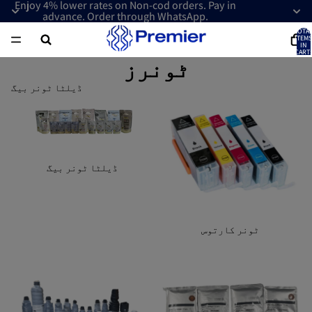
Enjoy 4% lower rates on Non-cod orders. Pay in
advance. Order through WhatsApp.
TOTA
ITEMS
IN
CART:
0
ٹونرز
ٹونر کارتوس
ڈیلٹا ٹونر بیگ
ڈیلٹا ٹونر بیگ
ٹونر کارتوس
ڈویلپر کی اقسام
ٹونر کی بوتلیں۔