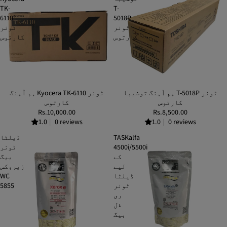
TK-
T-
6110
5018P
ٹونر
ٹونر
کارتوس
کارتوس
ہم آہنگ توشیبا T-5018P ٹونر
ہم آہنگ Kyocera TK-6110 ٹونر
کارتوس
کارتوس
Rs.10,000.00
Rs.8,500.00
1.0
|
0 reviews
1.0
|
0 reviews
TASKalfa
ڈیلٹا
4500i/5500i
ٹونر
کے
بیگ
لیے
زيروکس
ڈیلٹا
WC
ٹونر
5855
ری
فل
بیگ