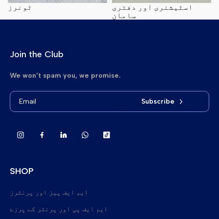
اسٹیشنری اور دفتری
ٹونرز
سامان
Join the Club
We won't spam you, we promise.
Subscribe
SHOP
ایم ایف پیز اور پرنٹرز
نئے ملٹی فنکشن پرنٹرز
ایم ایف پی اور پرنٹر کے پرزے