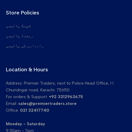
اوپر پک اپ انگلیاں
Store Policies
تائیوان کے ربڑ کے ساتھ صفائی کے بلیڈ
بیلٹ کلیننگ بلیڈ منتقل کریں۔
شپنگ پالیسی
ریفنڈ پالیسی
رازداری کی پالیسی
Location & Hours
Address: Premier Traders, next to Police Head Office, I I
Chundrigar road, Karachi. 75650
For orders & Support:
+92 3312963675
Email:
sales@premiertraders.store
Office:
021 32417740
Monday - Saturday
9:30am - 7pm