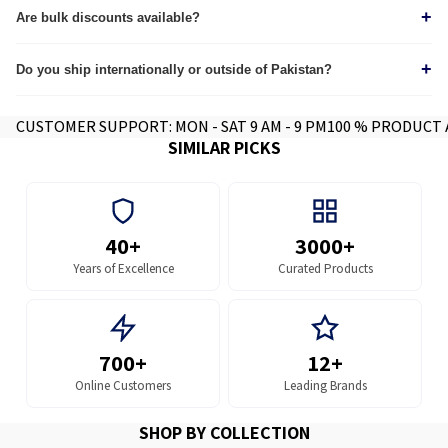
+
through our
Are bulk discounts available?
tracking page.
Yes, we provide custom quotes for wholesale and corporate orders.
+
Do you ship internationally or outside of Pakistan?
Yes we do, contact for further info.
CUSTOMER SUPPORT: MON - SAT 9 AM - 9 PM
100 % PRODUCT
SIMILAR PICKS
40+
3000+
Years of Excellence
Curated Products
700+
12+
Online Customers
Leading Brands
SHOP BY COLLECTION